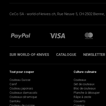
CeCo SA - world-of-knives.ch, Rue Neuve 5, CH-2502 Bienne, 
SUR WORLD-OF-KNIVES
CATALOGUE
NEWSLETTER
Tout pour couper
Culture culinaire
Couteau Suisse
Couteaux
Canif
Set de couteaux
Couteau japonais
Bloc de couteaux
Couteaux damassés
Planche à découper
Couteaux céramique
Râpe à zeste
Santoku
Couverts
Couteau de cuisine
Ciseaux