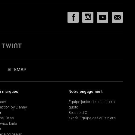
SITEMAP
p marques
Notre engagement
sser
Équipe junior des cuisiniers
lection by Danny
gusto
r
Bocuse d'Or
hel Bras
sknife-Équipe des cuisiniers
swiss knife
k
da couteaux