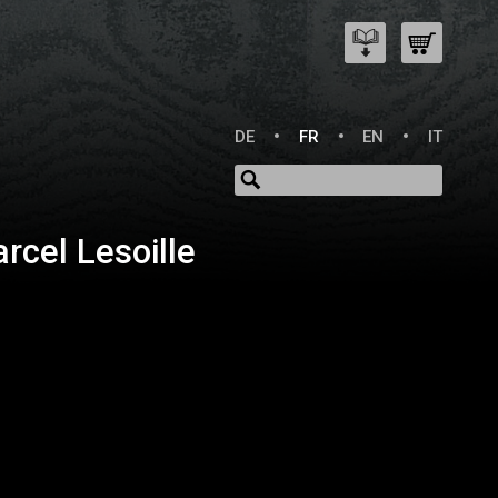
DE
FR
EN
IT
rcel Lesoille