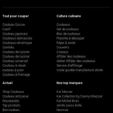
Tout pour couper
Culture culinaire
Couteau Suisse
Couteaux
Canif
Set de couteaux
Couteau japonais
Bloc de couteaux
Couteaux damassés
Planche à découper
Couteaux céramique
Râpe à zeste
Santoku
Couverts
Couteau de cuisine
Ciseaux
Couteau de cuisine
Affûter des couteaux
Couteau universel
Atelier Affûter des couteaux
Couteau à steak
Service d’affûtage
couteau à pain
Visite guidée manufacture sknife
Couteau à fromage
Actuel
Nos top marques
Shop Couteaux
Kai Messer
Couteau artisanal
Kai Collection by Danny Khezzar
Nouveautés
Kai Michel Bras
Top produits
sknife swiss knife
Bon cadeau
Nesmuk