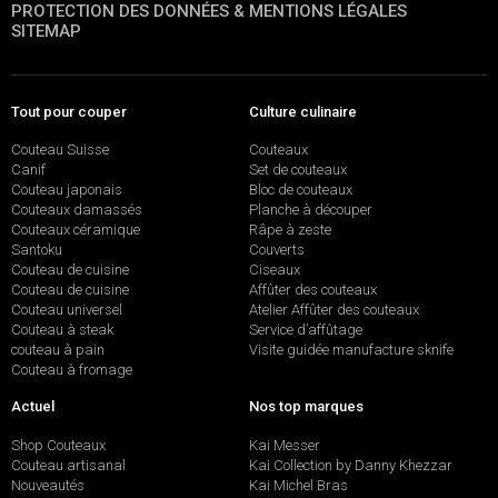
PROTECTION DES DONNÉES & MENTIONS LÉGALES
SITEMAP
Tout pour couper
Culture culinaire
Couteau Suisse
Couteaux
Canif
Set de couteaux
Couteau japonais
Bloc de couteaux
Couteaux damassés
Planche à découper
Couteaux céramique
Râpe à zeste
Santoku
Couverts
Couteau de cuisine
Ciseaux
Couteau de cuisine
Affûter des couteaux
Couteau universel
Atelier Affûter des couteaux
Couteau à steak
Service d’affûtage
couteau à pain
Visite guidée manufacture sknife
Couteau à fromage
Actuel
Nos top marques
Shop Couteaux
Kai Messer
Couteau artisanal
Kai Collection by Danny Khezzar
Nouveautés
Kai Michel Bras