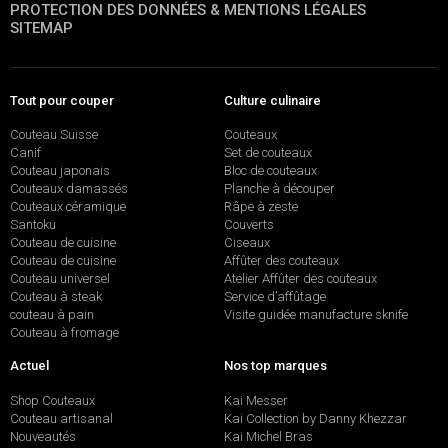
PROTECTION DES DONNÉES & MENTIONS LÉGALES
SITEMAP
Tout pour couper
Culture culinaire
Couteau Suisse
Couteaux
Canif
Set de couteaux
Couteau japonais
Bloc de couteaux
Couteaux damassés
Planche à découper
Couteaux céramique
Râpe à zeste
Santoku
Couverts
Couteau de cuisine
Ciseaux
Couteau de cuisine
Affûter des couteaux
Couteau universel
Atelier Affûter des couteaux
Couteau à steak
Service d’affûtage
couteau à pain
Visite guidée manufacture sknife
Couteau à fromage
Actuel
Nos top marques
Shop Couteaux
Kai Messer
Couteau artisanal
Kai Collection by Danny Khezzar
Nouveautés
Kai Michel Bras