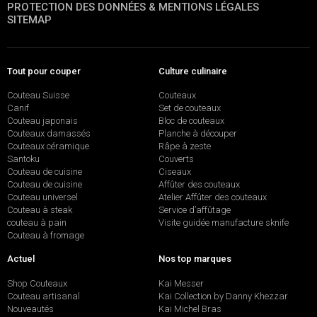
PROTECTION DES DONNÉES & MENTIONS LÉGALES
SITEMAP
Tout pour couper
Culture culinaire
Couteau Suisse
Couteaux
Canif
Set de couteaux
Couteau japonais
Bloc de couteaux
Couteaux damassés
Planche à découper
Couteaux céramique
Râpe à zeste
Santoku
Couverts
Couteau de cuisine
Ciseaux
Couteau de cuisine
Affûter des couteaux
Couteau universel
Atelier Affûter des couteaux
Couteau à steak
Service d’affûtage
couteau à pain
Visite guidée manufacture sknife
Couteau à fromage
Actuel
Nos top marques
Shop Couteaux
Kai Messer
Couteau artisanal
Kai Collection by Danny Khezzar
Nouveautés
Kai Michel Bras