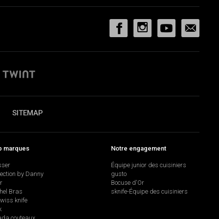
SITEMAP
p marques
Notre engagement
sser
Équipe junior des cuisiniers
lection by Danny
gusto
r
Bocuse d'Or
hel Bras
sknife-Équipe des cuisiniers
swiss knife
k
da couteaux