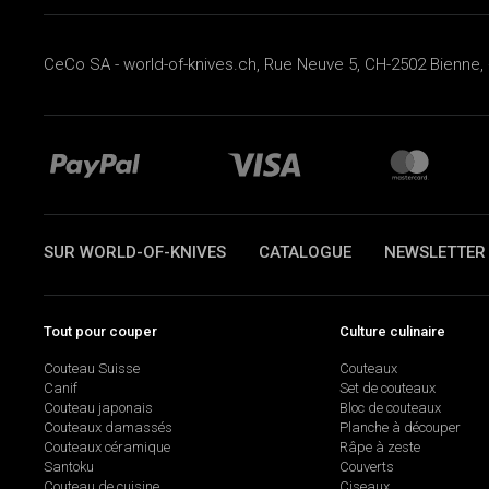
CeCo SA - world-of-knives.ch, Rue Neuve 5, CH-2502 Bienne, 
SUR WORLD-OF-KNIVES
CATALOGUE
NEWSLETTER
Tout pour couper
Culture culinaire
Couteau Suisse
Couteaux
Canif
Set de couteaux
Couteau japonais
Bloc de couteaux
Couteaux damassés
Planche à découper
Couteaux céramique
Râpe à zeste
Santoku
Couverts
Couteau de cuisine
Ciseaux