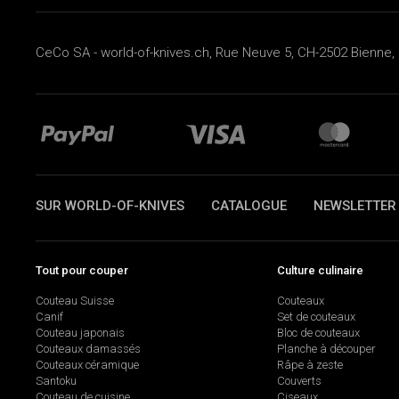
CeCo SA - world-of-knives.ch, Rue Neuve 5, CH-2502 Bienne, 
SUR WORLD-OF-KNIVES
CATALOGUE
NEWSLETTER
Tout pour couper
Culture culinaire
Couteau Suisse
Couteaux
Canif
Set de couteaux
Couteau japonais
Bloc de couteaux
Couteaux damassés
Planche à découper
Couteaux céramique
Râpe à zeste
Santoku
Couverts
Couteau de cuisine
Ciseaux