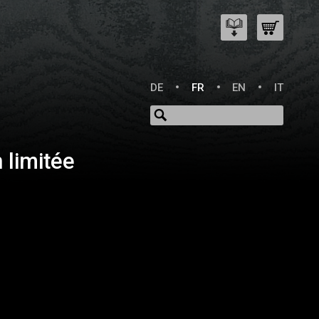
DE
FR
EN
IT
 limitée