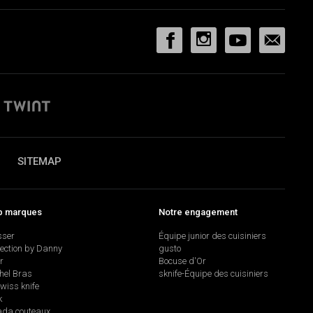
SITEMAP
p marques
Notre engagement
sser
Équipe junior des cuisiniers
lection by Danny
gusto
r
Bocuse d'Or
hel Bras
sknife-Équipe des cuisiniers
swiss knife
k
da couteaux