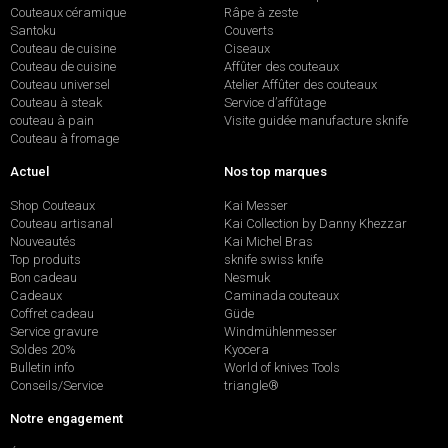
Couteaux céramique
Râpe à zeste
Santoku
Couverts
Couteau de cuisine
Ciseaux
Couteau de cuisine
Affûter des couteaux
Couteau universel
Atelier Affûter des couteaux
Couteau à steak
Service d’affûtage
couteau à pain
Visite guidée manufacture sknife
Couteau à fromage
Actuel
Nos top marques
Shop Couteaux
Kai Messer
Couteau artisanal
Kai Collection by Danny Khezzar
Nouveautés
Kai Michel Bras
Top produits
sknife swiss knife
Bon cadeau
Nesmuk
Cadeaux
Caminada couteaux
Coffret cadeau
Güde
Service gravure
Windmühlenmesser
Soldes 20%
Kyocera
Bulletin info
World of knives Tools
Conseils/Service
triangle®
Notre engagement