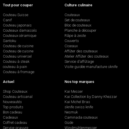
Tout pour couper
Culture culinaire
Couteau Suisse
Couteaux
Canif
Set de couteaux
Couteau japonais
Bloc de couteaux
Couteaux damassés
Planche à découper
Couteaux céramique
Râpe à zeste
Santoku
Couverts
Couteau de cuisine
Ciseaux
Couteau de cuisine
Affûter des couteaux
Couteau universel
Atelier Affûter des couteaux
Couteau à steak
Service d’affûtage
couteau à pain
Visite guidée manufacture sknife
Couteau à fromage
Actuel
Nos top marques
Shop Couteaux
Kai Messer
Couteau artisanal
Kai Collection by Danny Khezzar
Nouveautés
Kai Michel Bras
Top produits
sknife swiss knife
Bon cadeau
Nesmuk
Cadeaux
Caminada couteaux
Coffret cadeau
Güde
Service gravure
Windmühlenmesser