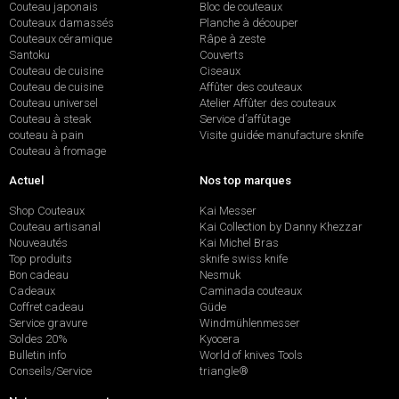
Couteau japonais
Bloc de couteaux
Couteaux damassés
Planche à découper
Couteaux céramique
Râpe à zeste
Santoku
Couverts
Couteau de cuisine
Ciseaux
Couteau de cuisine
Affûter des couteaux
Couteau universel
Atelier Affûter des couteaux
Couteau à steak
Service d’affûtage
couteau à pain
Visite guidée manufacture sknife
Couteau à fromage
Actuel
Nos top marques
Shop Couteaux
Kai Messer
Couteau artisanal
Kai Collection by Danny Khezzar
Nouveautés
Kai Michel Bras
Top produits
sknife swiss knife
Bon cadeau
Nesmuk
Cadeaux
Caminada couteaux
Coffret cadeau
Güde
Service gravure
Windmühlenmesser
Soldes 20%
Kyocera
Bulletin info
World of knives Tools
Conseils/Service
triangle®