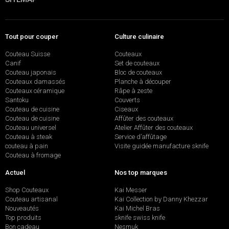
Tout pour couper
Culture culinaire
Couteau Suisse
Couteaux
Canif
Set de couteaux
Couteau japonais
Bloc de couteaux
Couteaux damassés
Planche à découper
Couteaux céramique
Râpe à zeste
Santoku
Couverts
Couteau de cuisine
Ciseaux
Couteau de cuisine
Affûter des couteaux
Couteau universel
Atelier Affûter des couteaux
Couteau à steak
Service d’affûtage
couteau à pain
Visite guidée manufacture sknife
Couteau à fromage
Actuel
Nos top marques
Shop Couteaux
Kai Messer
Couteau artisanal
Kai Collection by Danny Khezzar
Nouveautés
Kai Michel Bras
Top produits
sknife swiss knife
Bon cadeau
Nesmuk