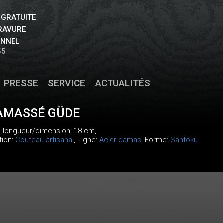
 GRATUITE
GRAVURE
ONNEL
55
PRESSE
SERVICE
ACTUALITÉS
AMASSÉ GÜDE
, longueur/dimension: 18 cm,
tion:
Couteau artisanal
, Ligne:
Acier damas
, Forme:
Santoku