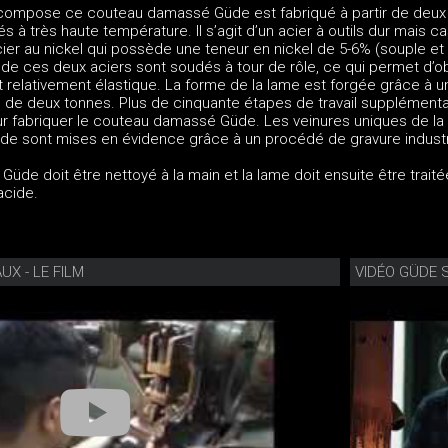
 compose ce couteau damassé Güde est fabriqué à partir de deux
s à très haute température. Il s’agit d’un acier à outils dur mais c
cier au nickel qui possède une teneur en nickel de 5-6% (souple et f
de ces deux aciers sont soudés à tour de rôle, ce qui permet d’ob
nt relativement élastique. La forme de la lame est forgée grâce à u
s de deux tonnes. Plus de cinquante étapes de travail supplémenta
r fabriquer le couteau damassé Güde. Les veinures uniques de la
 sont mises en évidence grâce à un procédé de gravure industri
de doit être nettoyé à la main et la lame doit ensuite être trait
acide.
X - LE FILM
VIDÉO GÜDE 