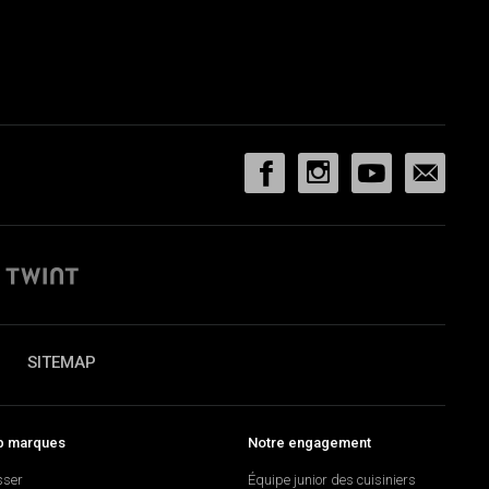
SITEMAP
p marques
Notre engagement
sser
Équipe junior des cuisiniers