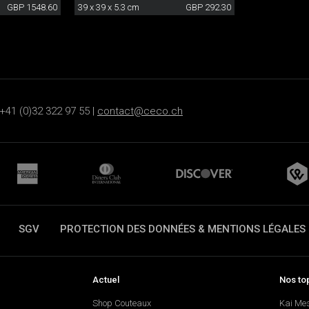
GBP 1548.60
39 x 39 x 5.3 cm
GBP 292.30
+41 (0)32 322 97 55 |
contact@ceco.ch
SGV
PROTECTION DES DONNÉES & MENTIONS LÉGALES
Actuel
Nos to
Shop Couteaux
Kai Me