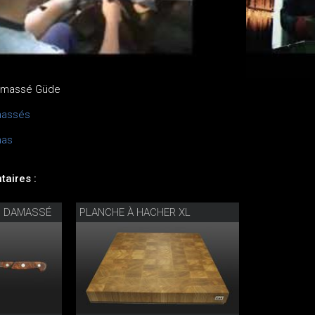
damassé Güde
massés
mas
aires :
N DAMASSÉ
PLANCHE À HACHER XL