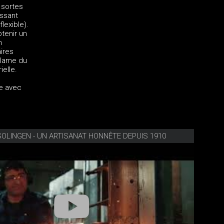
 sortes
assant
lexible).
tenir un
n
ires
 lame du
elle.
ée avec
SOLINGEN - UN ARTISANAT HONNÊTE DEPUIS 1910