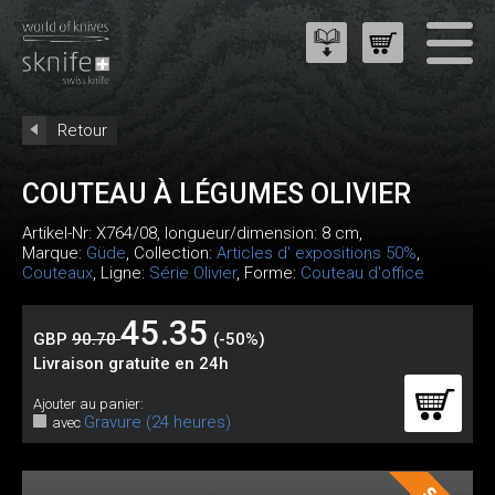
Retour
COUTEAU À LÉGUMES OLIVIER
Artikel-Nr:
X764/08
, longueur/dimension: 8 cm,
Marque:
Güde
, Collection:
Articles d' expositions 50%
,
Couteaux
, Ligne:
Série Olivier
, Forme:
Couteau d'office
45.35
GBP
90.70
(-50%)
Livraison gratuite en 24h
Ajouter au panier:
Gravure (24 heures)
avec