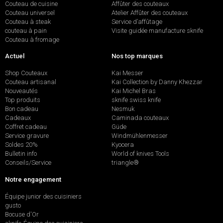
Couteau de cuisine
Affûter des couteaux
Couteau universel
Atelier Affûter des couteaux
Couteau à steak
Service d’affûtage
couteau à pain
Visite guidée manufacture sknife
Couteau à fromage
Actuel
Nos top marques
Shop Couteaux
Kai Messer
Couteau artisanal
Kai Collection by Danny Khezzar
Nouveautés
Kai Michel Bras
Top produits
sknife swiss knife
Bon cadeau
Nesmuk
Cadeaux
Caminada couteaux
Coffret cadeau
Güde
Service gravure
Windmühlenmesser
Soldes 20%
Kyocera
Bulletin info
World of knives Tools
Conseils/Service
triangle®
Notre engagement
Équipe junior des cuisiniers
gusto
Bocuse d'Or