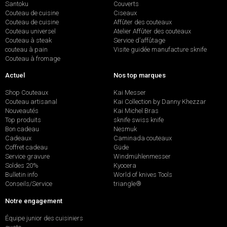
Santoku
Couverts
Couteau de cuisine
Ciseaux
Couteau de cuisine
Affûter des couteaux
Couteau universel
Atelier Affûter des couteaux
Couteau à steak
Service d’affûtage
couteau à pain
Visite guidée manufacture sknife
Couteau à fromage
Actuel
Nos top marques
Shop Couteaux
Kai Messer
Couteau artisanal
Kai Collection by Danny Khezzar
Nouveautés
Kai Michel Bras
Top produits
sknife swiss knife
Bon cadeau
Nesmuk
Cadeaux
Caminada couteaux
Coffret cadeau
Güde
Service gravure
Windmühlenmesser
Soldes 20%
Kyocera
Bulletin info
World of knives Tools
Conseils/Service
triangle®
Notre engagement
Équipe junior des cuisiniers