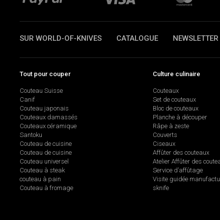
SUR WORLD-OF-KNIVES
CATALOGUE
NEWSLETTER
Tout pour couper
Culture culinaire
Couteau Suisse
Couteaux
Canif
Set de couteaux
Couteau japonais
Bloc de couteaux
Couteaux damassés
Planche à découper
Couteaux céramique
Râpe à zeste
Santoku
Couverts
Couteau de cuisine
Ciseaux
Couteau de cuisine
Affûter des couteaux
Couteau universel
Atelier Affûter des coute
Couteau à steak
Service d’affûtage
couteau à pain
Visite guidée manufactu
Couteau à fromage
sknife