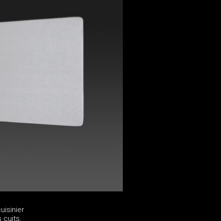
uisinier
 cuits,