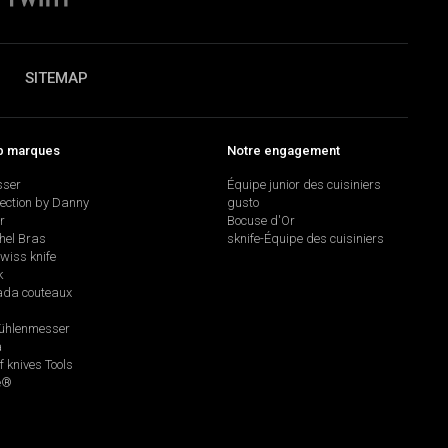
SITEMAP
p marques
Notre engagement
sser
Équipe junior des cuisiniers
lection by Danny
gusto
r
Bocuse d'Or
hel Bras
sknife-Équipe des cuisiniers
swiss knife
k
da couteaux
hlenmesser
a
f knives Tools
e®