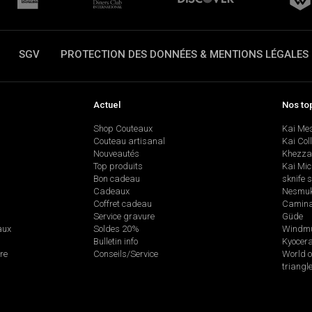
SGV
PROTECTION DES DONNÉES & MENTIONS LÉGALES
Actuel
Nos to
Shop Couteaux
Kai Me
Couteau artisanal
Kai Col
Nouveautés
Khezza
Top produits
Kai Mic
Bon cadeau
sknife 
Cadeaux
Nesmu
Coffret cadeau
Camina
Service gravure
Güde
aux
Soldes 20%
Windmü
Bulletin info
Kyocer
re
Conseils/Service
World o
triangl