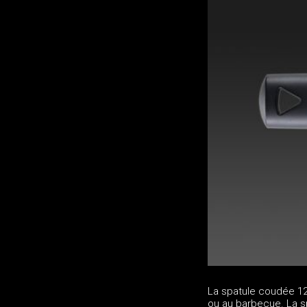
La spatule coudée 12 
ou au barbecue. La sp