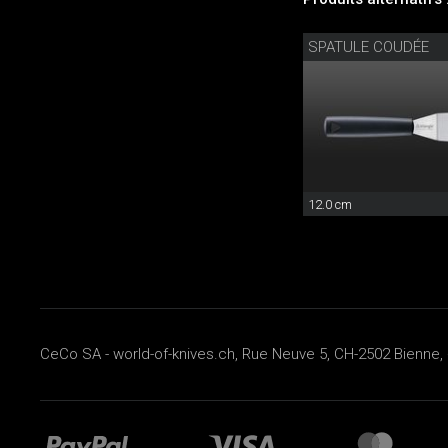
SPATULE COUDÉE
12.0 cm
CeCo SA - world-of-knives.ch, Rue Neuve 5, CH-2502 Bienne, 