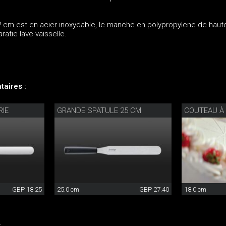
 cm est en acier inoxydable, le manche en polypropylene de haute
aratie lave-vaisselle.
aires :
RIE
GRANDE SPATULE 25 CM
COUTEAU À 
GBP 18.25
25.0 cm
GBP 27.40
18.0 cm
: