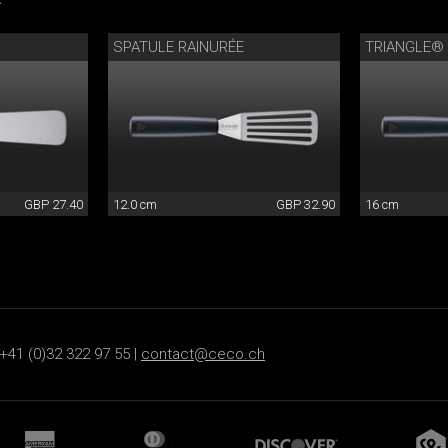
SPATULE RAINURÉE
TRIANGLE®
GBP 27.40
12.0 cm
GBP 32.90
16 cm
+41 (0)32 322 97 55 |
contact@ceco.ch