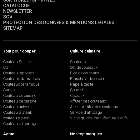
SUR WORLD-OF-KNIVES
CATALOGUE
NEWSLETTER
SGV
PROTECTION DES DONNÉES & MENTIONS LÉGALES
SITEMAP
Tout pour couper
Culture culinaire
Couteau Suisse
Couteaux
Canif
Set de couteaux
Couteau japonais
Bloc de couteaux
Couteaux damassés
Planche à découper
Couteaux céramique
Râpe à zeste
Santoku
Couverts
Couteau de cuisine
Ciseaux
Couteau de cuisine
Affûter des couteaux
Couteau universel
Atelier Affûter des couteaux
Couteau à steak
Service d’affûtage
couteau à pain
Visite guidée manufacture sknife
Couteau à fromage
Actuel
Nos top marques