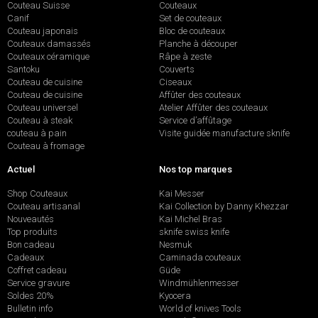
Couteau Suisse
Couteaux
Canif
Set de couteaux
Couteau japonais
Bloc de couteaux
Couteaux damassés
Planche à découper
Couteaux céramique
Râpe à zeste
Santoku
Couverts
Couteau de cuisine
Ciseaux
Couteau de cuisine
Affûter des couteaux
Couteau universel
Atelier Affûter des couteaux
Couteau à steak
Service d’affûtage
couteau à pain
Visite guidée manufacture sknife
Couteau à fromage
Actuel
Nos top marques
Shop Couteaux
Kai Messer
Couteau artisanal
Kai Collection by Danny Khezzar
Nouveautés
Kai Michel Bras
Top produits
sknife swiss knife
Bon cadeau
Nesmuk
Cadeaux
Caminada couteaux
Coffret cadeau
Güde
Service gravure
Windmühlenmesser
Soldes 20%
Kyocera
Bulletin info
World of knives Tools