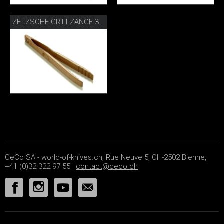
ZETZSCHE GRILLZANGE 30 CM WALNUSS
CeCo SA - world-of-knives.ch, Rue Neuve 5, CH-2502 Bienne,
+41 (0)32 322 97 55 |
contact@ceco.ch