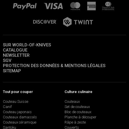
SUR WORLD-OF-KNIVES
CATALOGUE
NEWSLETTER
SGV
PROTECTION DES DONNÉES & MENTIONS LÉGALES
SITEMAP
Tout pour couper
Culture culinaire
Couteau Suisse
Couteaux
Canif
Set de couteaux
Couteau japonais
Bloc de couteaux
Couteaux damassés
Planche à découper
Couteaux céramique
Râpe à zeste
Santoku
Couverts