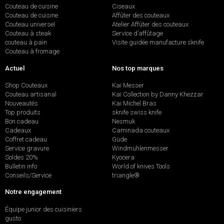
Couteau de cuisine
Ciseaux
Couteau de cuisine
Affûter des couteaux
Couteau universel
Atelier Affûter des couteaux
Couteau à steak
Service d’affûtage
couteau à pain
Visite guidée manufacture sknife
Couteau à fromage
Actuel
Nos top marques
Shop Couteaux
Kai Messer
Couteau artisanal
Kai Collection by Danny Khezzar
Nouveautés
Kai Michel Bras
Top produits
sknife swiss knife
Bon cadeau
Nesmuk
Cadeaux
Caminada couteaux
Coffret cadeau
Güde
Service gravure
Windmühlenmesser
Soldes 20%
Kyocera
Bulletin info
World of knives Tools
Conseils/Service
triangle®
Notre engagement
Équipe junior des cuisiniers
gusto