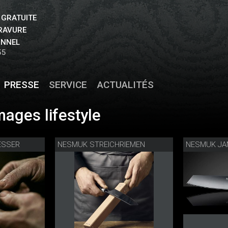
 GRATUITE
GRAVURE
ONNEL
55
PRESSE
SERVICE
ACTUALITÉS
ages lifestyle
ESSER
NESMUK STREICHRIEMEN
NESMUK JA