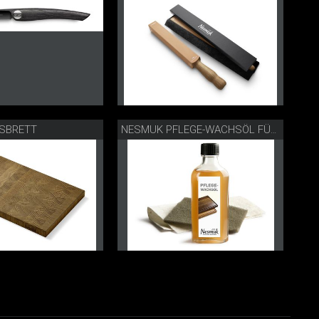
SBRETT
NESMUK PFLEGE-WACHSÖL FÜR HOLZ-SCHNEIDBRETTER