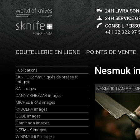
24H LIVRAISON
24H SERVICE 
CONSEIL PERS
+41 32 322 97 
COUTELLERIE EN LIGNE
POINTS DE VENTE
Nesmuk im
Publications
SKNIFE Communiqués de presse et
Images
NESMUK DAMASTM
KAI images
DANNY KHEZZAR images
MICHEL BRAS images
KYOCERA images
GÜDE Images
Caminada images
NESMUK images
WINDMÜHLE images