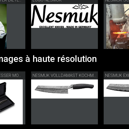
NESMUK BOTSCHAFTER DIETER MÜLLER
ages à haute résolution
NESMUK DAMASTMESSER MOOREICHE
NESMUK VOLLDAMAST KOCHMESSER