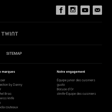
SITEMAP
p marques
Notre engagement
sser
Équipe junior des cuisiniers
lection by Danny
gusto
r
Bocuse d'Or
hel Bras
sknife-Équipe des cuisiniers
swiss knife
k
da couteaux