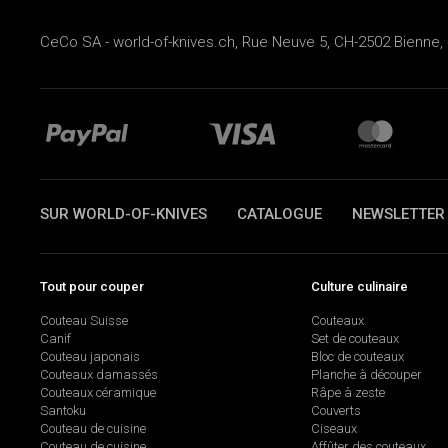
CeCo SA - world-of-knives.ch, Rue Neuve 5, CH-2502 Bienne, 
SUR WORLD-OF-KNIVES
CATALOGUE
NEWSLETTER
Tout pour couper
Culture culinaire
Couteau Suisse
Couteaux
Canif
Set de couteaux
Couteau japonais
Bloc de couteaux
Couteaux damassés
Planche à découper
Couteaux céramique
Râpe à zeste
Santoku
Couverts
Couteau de cuisine
Ciseaux
Couteau de cuisine
Affûter des couteaux