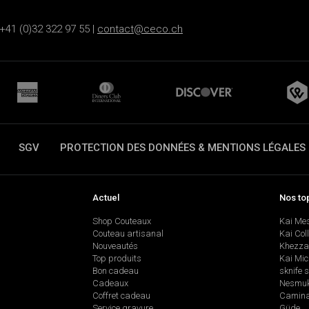
+41 (0)32 322 97 55 |
contact@ceco.ch
SGV
PROTECTION DES DONNÉES & MENTIONS LÉGALES
Actuel
Nos to
Shop Couteaux
Kai Me
Couteau artisanal
Kai Col
Nouveautés
Khezza
Top produits
Kai Mic
Bon cadeau
sknife 
Cadeaux
Nesmu
Coffret cadeau
Camina
Service gravure
Güde