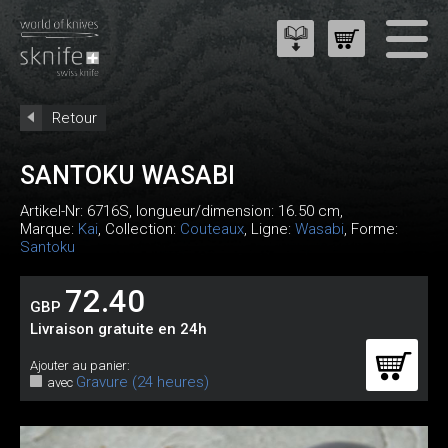
Retour
SANTOKU WASABI
Artikel-Nr:
6716S
, longueur/dimension: 16.50 cm,
Marque:
Kai
, Collection:
Couteaux
, Ligne:
Wasabi
, Forme:
Santoku
72.40
GBP
Livraison gratuite en 24h
Ajouter au panier:
Gravure (24 heures)
avec