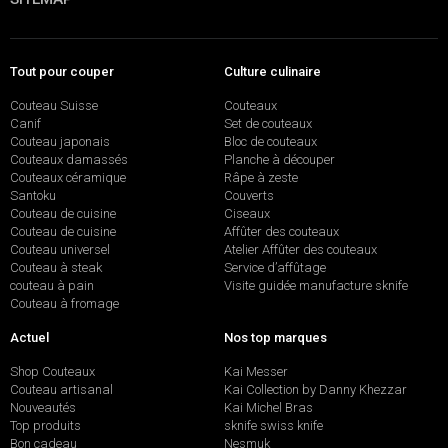
Tout pour couper
Culture culinaire
Couteau Suisse
Couteaux
Canif
Set de couteaux
Couteau japonais
Bloc de couteaux
Couteaux damassés
Planche à découper
Couteaux céramique
Râpe à zeste
Santoku
Couverts
Couteau de cuisine
Ciseaux
Couteau de cuisine
Affûter des couteaux
Couteau universel
Atelier Affûter des couteaux
Couteau à steak
Service d’affûtage
couteau à pain
Visite guidée manufacture sknife
Couteau à fromage
Actuel
Nos top marques
Shop Couteaux
Kai Messer
Couteau artisanal
Kai Collection by Danny Khezzar
Nouveautés
Kai Michel Bras
Top produits
sknife swiss knife
Bon cadeau
Nesmuk