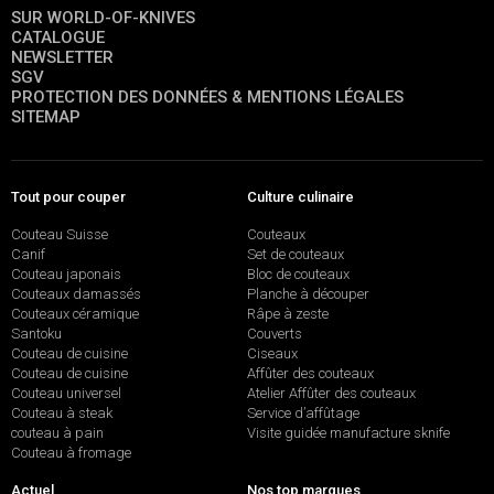
SUR WORLD-OF-KNIVES
CATALOGUE
NEWSLETTER
SGV
PROTECTION DES DONNÉES & MENTIONS LÉGALES
SITEMAP
Tout pour couper
Culture culinaire
Couteau Suisse
Couteaux
Canif
Set de couteaux
Couteau japonais
Bloc de couteaux
Couteaux damassés
Planche à découper
Couteaux céramique
Râpe à zeste
Santoku
Couverts
Couteau de cuisine
Ciseaux
Couteau de cuisine
Affûter des couteaux
Couteau universel
Atelier Affûter des couteaux
Couteau à steak
Service d’affûtage
couteau à pain
Visite guidée manufacture sknife
Couteau à fromage
Actuel
Nos top marques