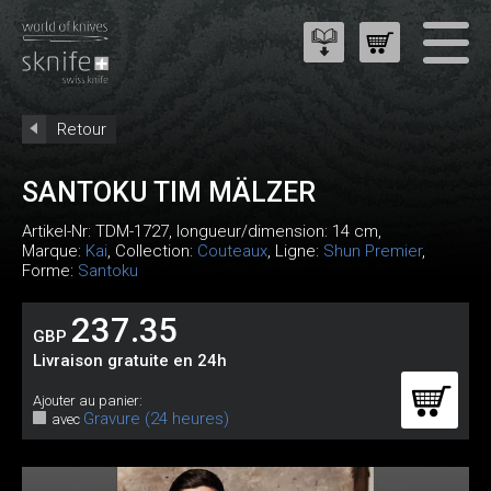
Retour
SANTOKU TIM MÄLZER
Artikel-Nr:
TDM-1727
, longueur/dimension: 14 cm,
Marque:
Kai
, Collection:
Couteaux
, Ligne:
Shun Premier
,
Forme:
Santoku
237.35
GBP
Livraison gratuite en 24h
Ajouter au panier:
Gravure (24 heures)
avec