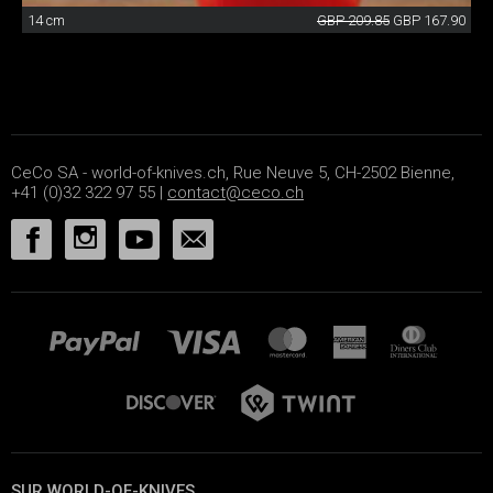
14 cm
GBP 209.85
GBP 167.90
CeCo SA - world-of-knives.ch, Rue Neuve 5, CH-2502 Bienne,
+41 (0)32 322 97 55 |
contact@ceco.ch
SUR WORLD-OF-KNIVES