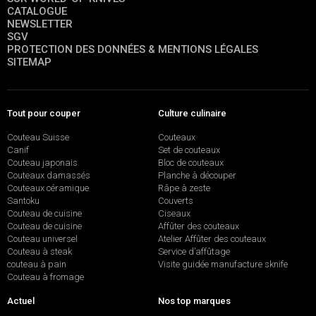
CATALOGUE
NEWSLETTER
SGV
PROTECTION DES DONNÉES & MENTIONS LÉGALES
SITEMAP
Tout pour couper
Culture culinaire
Couteau Suisse
Couteaux
Canif
Set de couteaux
Couteau japonais
Bloc de couteaux
Couteaux damassés
Planche à découper
Couteaux céramique
Râpe à zeste
Santoku
Couverts
Couteau de cuisine
Ciseaux
Couteau de cuisine
Affûter des couteaux
Couteau universel
Atelier Affûter des couteaux
Couteau à steak
Service d’affûtage
couteau à pain
Visite guidée manufacture sknife
Couteau à fromage
Actuel
Nos top marques