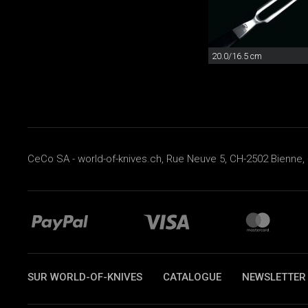
20.0/16.5 cm
CeCo SA - world-of-knives.ch, Rue Neuve 5, CH-2502 Bienne, 
SUR WORLD-OF-KNIVES
CATALOGUE
NEWSLETTER