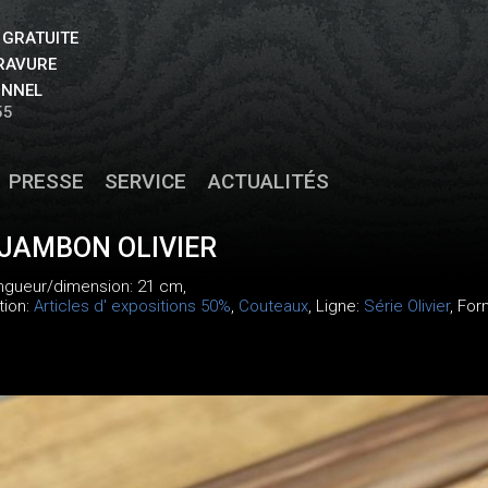
 GRATUITE
GRAVURE
ONNEL
55
PRESSE
SERVICE
ACTUALITÉS
JAMBON OLIVIER
ongueur/dimension: 21 cm,
tion:
Articles d' expositions 50%
,
Couteaux
, Ligne:
Série Olivier
, For