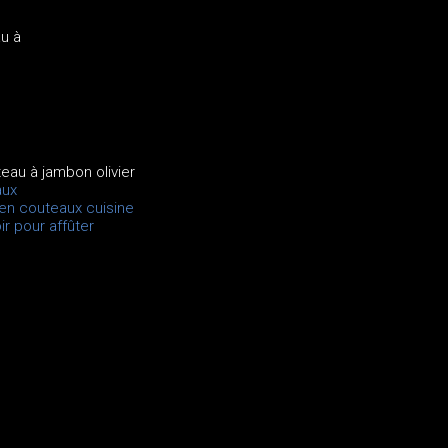
au à
teau à jambon olivier
aux
en couteaux cuisine
ir pour affûter