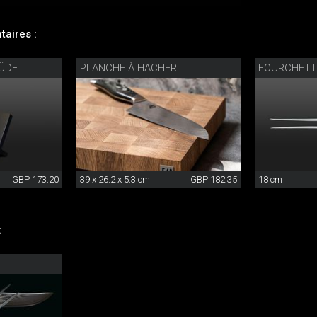
aires :
ÜDE
PLANCHE À HACHER
FOURCHETTE
GBP 173.20
39 x 26.2 x 5.3 cm
GBP 182.35
18 cm
: