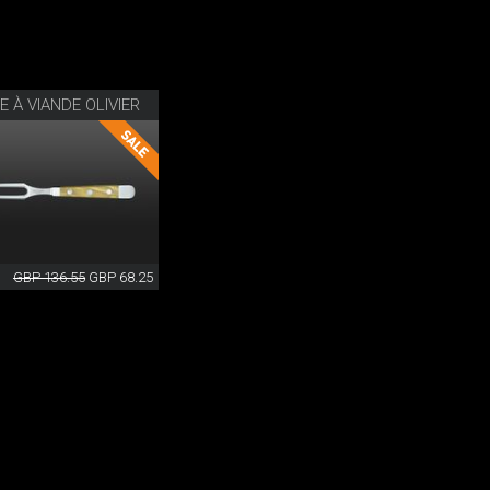
 À VIANDE OLIVIER
GBP 136.55
GBP 68.25