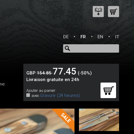
DE
FR
EN
IT
77.45
GBP
154.85
(-50%)
Livraison gratuite en 24h
me:
Ajouter au panier:
Gravure (24 heures)
avec