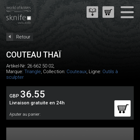
Retour
COUTEAU THAÏ
Artikel-Nr:
26 662 50 02
,
Marque:
Triangle
, Collection:
Couteaux
, Ligne:
Outils à
sculpter
36.55
GBP
Livraison gratuite en 24h
Ajouter au panier: