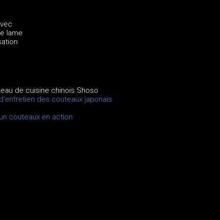
avec
ne lame
sation
teau de cuisine chinois Shoso
 d'entretien des couteaux japonais
x
un couteaux en action