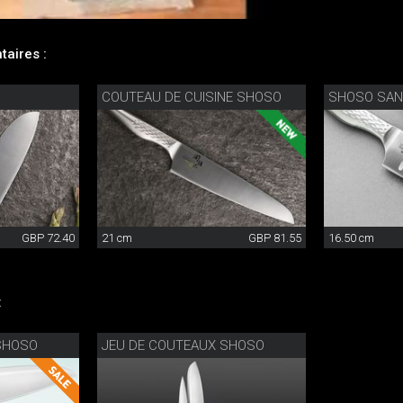
aires :
COUTEAU DE CUISINE SHOSO
SHOSO SAN
GBP 72.40
21 cm
GBP 81.55
16.50 cm
:
SHOSO
JEU DE COUTEAUX SHOSO