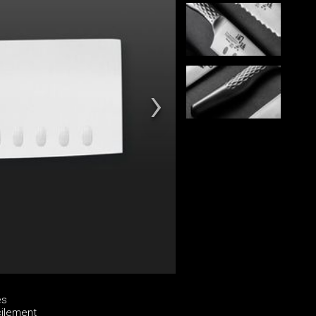
es
cilement