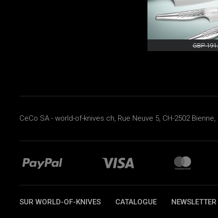
GBP 191
CeCo SA - world-of-knives.ch, Rue Neuve 5, CH-2502 Bienne, 
SUR WORLD-OF-KNIVES
CATALOGUE
NEWSLETTER