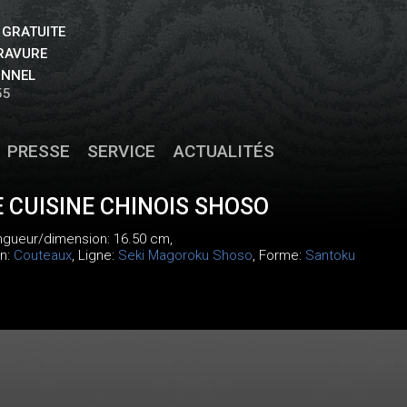
 GRATUITE
GRAVURE
ONNEL
55
PRESSE
SERVICE
ACTUALITÉS
 CUISINE CHINOIS SHOSO
ongueur/dimension: 16.50 cm,
on:
Couteaux
, Ligne:
Seki Magoroku Shoso
, Forme:
Santoku