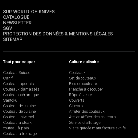
SUR WORLD-OF-KNIVES
CATALOGUE
NEWSLETTER
SGV
PROTECTION DES DONNÉES & MENTIONS LÉGALES
SITEMAP
Tout pour couper
Culture culinaire
Couteau Suisse
Couteaux
Canif
Set de couteaux
Couteau japonais
Bloc de couteaux
Couteaux damassés
Planche à découper
Couteaux céramique
Râpe à zeste
Santoku
Couverts
Couteau de cuisine
Ciseaux
Couteau de cuisine
Affûter des couteaux
Couteau universel
Atelier Affûter des couteaux
Couteau à steak
Service d’affûtage
couteau à pain
Visite guidée manufacture sknife
Couteau à fromage