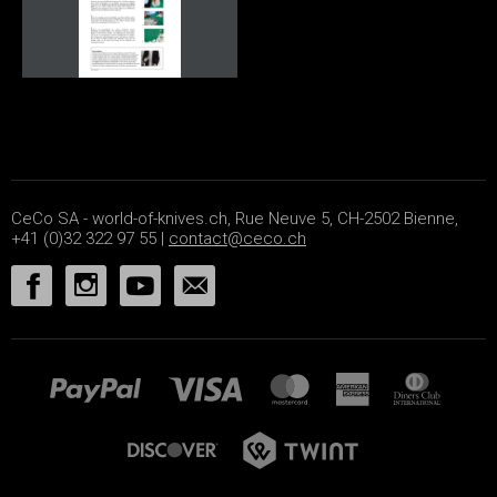
CeCo SA - world-of-knives.ch, Rue Neuve 5, CH-2502 Bienne,
+41 (0)32 322 97 55 |
contact@ceco.ch